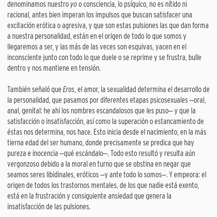
denominamos nuestro
yo
o consciencia, lo psíquico, no es nítido ni
racional, antes bien imperan los impulsos que buscan satisfacer una
excitación erótica o agresiva, y que son estas pulsiones las que dan forma
a nuestra personalidad, están en el origen de todo lo que somos y
llegaremos a ser, y las más de las veces son esquivas, yacen en el
inconsciente junto con todo lo que duele o se reprime y se frustra, bulle
dentro y nos mantiene en tensión.
También señaló que
Eros
, el amor, la sexualidad determina el desarrollo de
la personalidad, que pasamos por diferentes etapas psicosexuales ‒oral,
anal, genital: he ahí los nombres escandalosos que les puso‒ y que la
satisfacción o insatisfacción, así como la superación o estancamiento de
éstas nos determina, nos hace. Esto inicia desde el nacimiento, en la más
tierna edad del ser humano, donde precisamente se predica que hay
pureza e inocencia ‒qué escándalo‒. Todo esto resultó y resulta aún
vergonzoso debido a la moral en turno que se obstina en negar que
seamos seres libidinales, eróticos ‒y ante todo lo somos‒. Y empeora: el
origen de todos los trastornos mentales, de los que nadie está exento,
está en la frustración y consiguiente ansiedad que genera la
insatisfacción de las pulsiones.