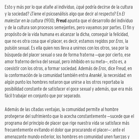
Esto y más por lo que atañe al individuo, ¿qué podría decirse de la cultura
y la sociedad? ¿Tiene el psicoanálisis algo que decir al respecto? En
El
malestar en la cultura
(1930),
Freud
apunta que el desarrollo del individuo
y de la cultura son procesos semejantes, pero vayamos por partes. El fin y
propósito de la vida humana es alcanzar la dicha, conseguir la felicidad,
que no es otra cosa que el placer, es decir, estamos regidos por
Eros
, la
pulsión sexual. Es ella quien nos lleva a unirnos con los otros, sea por la
búsqueda del placer sexual o sea de forma fraterna ‒que por cierto, ese
amor fraterno deriva del sexual, pero inhibido en su meta‒, esto es, a
coexistir con los otros, a formar sociedad. Además de
Eros
, dice Freud, en
la conformación de la comunidad también entra
Ananké
, la necesidad: en
algún punto los hombres notaron que unirse a los otros reportaba la
posibilidad constante de satisfacer el goce sexual y además, que era más
fácil trabajar en conjunto que por separado.
Además de las citadas ventajas, la comunidad permite al hombre
protegerse del sufrimiento que lo acecha constantemente ‒sucede que el
programa del principio de placer que rige nuestra vida se satisface más
frecuentemente evitando el dolor que procurando el placer‒: ante el
amenazante mundo exterior, los hombres en comunidad unen fuerzas y