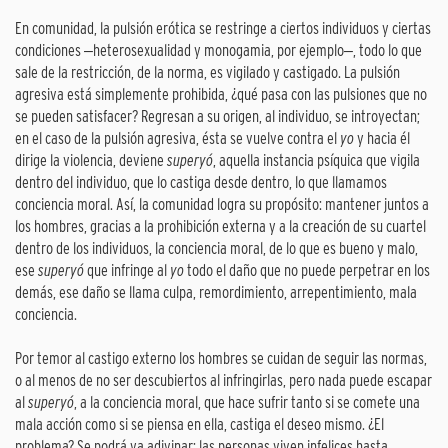
En comunidad, la pulsión erótica se restringe a ciertos individuos y ciertas
condiciones ‒heterosexualidad y monogamia, por ejemplo‒, todo lo que
sale de la restricción, de la norma, es vigilado y castigado. La pulsión
agresiva está simplemente prohibida, ¿qué pasa con las pulsiones que no
se pueden satisfacer? Regresan a su origen, al individuo, se introyectan;
en el caso de la pulsión agresiva, ésta se vuelve contra el
yo
y hacia él
dirige la violencia, deviene
superyó
, aquella instancia psíquica que vigila
dentro del individuo, que lo castiga desde dentro, lo que llamamos
conciencia moral. Así, la comunidad logra su propósito: mantener juntos a
los hombres, gracias a la prohibición externa y a la creación de su cuartel
dentro de los individuos, la conciencia moral, de lo que es bueno y malo,
ese
superyó
que infringe al
yo
todo el daño que no puede perpetrar en los
demás, ese daño se llama culpa, remordimiento, arrepentimiento, mala
conciencia.
Por temor al castigo externo los hombres se cuidan de seguir las normas,
o al menos de no ser descubiertos al infringirlas, pero nada puede escapar
al
superyó
, a la conciencia moral, que hace sufrir tanto si se comete una
mala acción como si se piensa en ella, castiga el deseo mismo. ¿El
problema? Se podrá ya adivinar: las personas viven infelices hasta