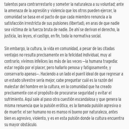
talentos para contrarrestarlo y someter la naturaleza a su voluntad; ante
la amenaza de la agresión y violencia que los otros pueden ejercer, la
comunidad se basa en el pacto de que cada miembro renuncia a la
satisfacción irrestricta de sus pulsiones (libertad), en aras de que nadie
sea víctima de la fuerza bruta de nadie. De ahí se derivan el derecho, la
justicia, las leyes, el castigo, en fin, toda la normativa social.
Sin embargo, la cultura, la vida en comunidad, a pesar de las citadas
ventajas no resulta precisamente en la felicidad individual, muy al
contrario, vivimos infelices las más de las veces ‒la humana tragedia:
estar regido por el placer, pero hallarlo penosa y fatigosamente, y
conservarlo apenas‒. Haciendo a un lado el pueril ideal de que regresar a
un estado silvestre sería mejor, cabe preguntar cuál es la razón del
malestar del hombre en la cultura, en la comunidad que ha creado
precisamente con el propósito de procurarse seguridad y evitar el
sufrimiento. Aquí sale al paso otra cuestión escandalosa y que genera la
misma renuencia que la pulsión erótica, es la llamada pulsión agresiva o
de muerte: el ser humano no es manso ni bueno por naturaleza, antes
bien es agresivo, violento, y es en esta pulsión donde la cultura encuentra
su mayor obstáculo.