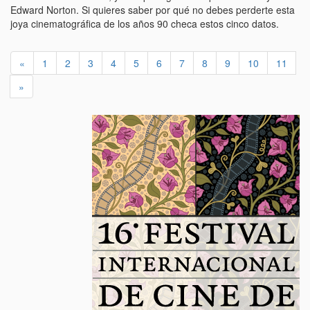
Edward Norton. Si quieres saber por qué no debes perderte esta
joya cinematográfica de los años 90 checa estos cinco datos.
«
1
2
3
4
5
6
7
8
9
10
11
»