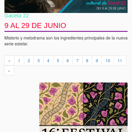
Gaceta 22
9 AL 29 DE JUNIO
Misterio y melodrama son los ingredientes principales de la nueva
serie estelar.
«
1
2
3
4
5
6
7
8
9
10
11
»