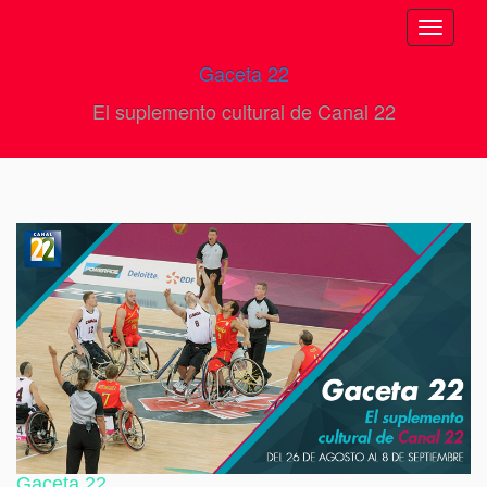
Toggle
navigati
Gaceta 22
El suplemento cultural de Canal 22
Gaceta 22