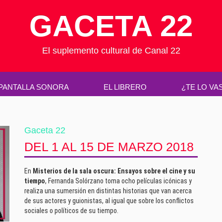
GACETA 22
El suplemento cultural de Canal 22
PANTALLA SONORA
EL LIBRERO
¿TE LO VA
Gaceta 22
DEL 1 AL 15 DE MARZO 2018
En
Misterios de la sala oscura: Ensayos sobre el cine y su
tiempo
, Fernanda Solórzano toma ocho películas icónicas y
realiza una sumersión en distintas historias que van acerca
de sus actores y guionistas, al igual que sobre los conflictos
sociales o políticos de su tiempo.