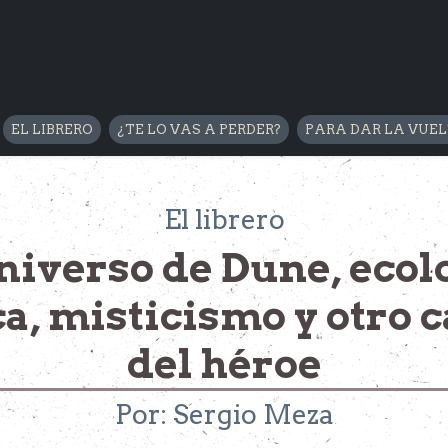
EL LIBRERO
¿TE LO VAS A PERDER?
PARA DAR LA VUE
El librero
niverso de Dune, ecol
ca, misticismo y otro
del héroe
Por: Sergio Meza