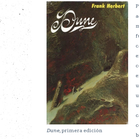
P
a
m
f
c
e
c
e
u
u
u
c
c
Dune
, primera edición
b