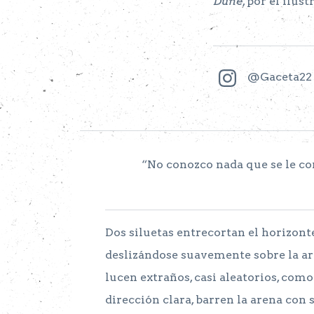
Dune
, por el ilu
@Gaceta22
“No conozco nada que se le c
Dos siluetas entrecortan el horizont
deslizándose suavemente sobre la are
lucen extraños, casi aleatorios, como
dirección clara, barren la arena con s