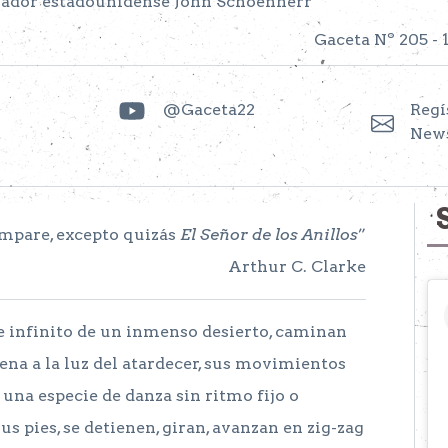
strador estadounidense John Schoenherr
Gaceta Nº 205 - 
@Gaceta22
Regí
News
ompare, excepto quizás
El Señor de los Anillos
”
Arthur C. Clarke
e infinito de un inmenso desierto, caminan
na a la luz del atardecer, sus movimientos
 una especie de danza sin ritmo fijo o
us pies, se detienen, giran, avanzan en zig-zag