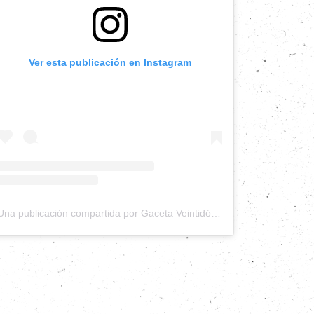
Ver esta publicación en Instagram
Una publicación compartida por Gaceta Veintidós (@gacetaveintidos)