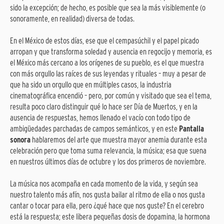
sido la excepción; de hecho, es posible que sea la más visiblemente (o
sonoramente, en realidad) diversa de todas.
En el México de estos días, ese que el cempasúchil y el papel picado
arropan y que transforma soledad y ausencia en regocijo y memoria, es
el México más cercano a los orígenes de su pueblo, es el que muestra
con más orgullo las raíces de sus leyendas y rituales – muy a pesar de
que ha sido un orgullo que en múltiples casos, la industria
cinematográfica encendió – pero, por común y visitado que sea el tema,
resulta poco claro distinguir qué lo hace ser Día de Muertos, y en la
ausencia de respuestas, hemos llenado el vacío con todo tipo de
ambigüedades parchadas de campos semánticos, y en este
Pantalla
sonora
hablaremos del arte que muestra mayor anemia durante esta
celebración pero que toma suma relevancia, la música; esa que suena
en nuestros últimos días de octubre y los dos primeros de noviembre.
La música nos acompaña en cada momento de la vida, y según sea
nuestro talento más afín, nos gusta bailar al ritmo de ella o nos gusta
cantar o tocar para ella, pero ¿qué hace que nos guste? En el cerebro
está la respuesta; este libera pequeñas dosis de dopamina, la hormona