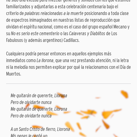
familiarizados y adjuntarlas a esta celebración centenaria bajo el
criterio de
palabras relacionadas a la muerte
posicionando a toda clase
de espectros inimaginados en nuestras listas de reproducción que
olvidan el espíritu nacional, como es el caso del grupo español Mecano y
su
No es serio este cementerio
o las
Calaveras y Diablitos
de Los
Fabulosos (y además argentinos) Cadillacs.
Cualquiera podría pensar entonces en aquellos ejemplos más
inmediatos como
La llorona
, que una vez prestando atención, ni la letra
ni la melodía nos permiten explicar por qué la relacionamos con el Día de
Muertos.
Me quitarán de quererte, Llorona
Pero de olvidarte nunca
Me quitarán de quererte, Llorona
Pero de olvidarte nunca
A un Santo Cristo de fierro, Llorona
Mis penas le conté yo