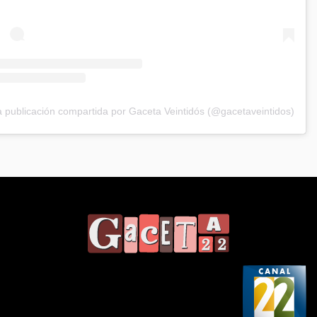
 publicación compartida por Gaceta Veintidós (@gacetaveintidos)