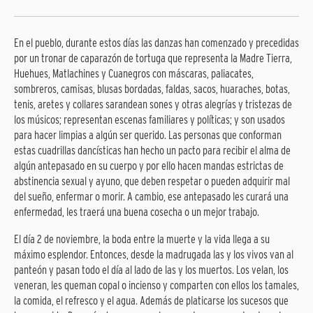
En el pueblo, durante estos días las danzas han comenzado y precedidas
por un tronar de caparazón de tortuga que representa la Madre Tierra,
Huehues, Matlachines y Cuanegros con máscaras, paliacates,
sombreros, camisas, blusas bordadas, faldas, sacos, huaraches, botas,
tenis, aretes y collares sarandean sones y otras alegrías y tristezas de
los músicos; representan escenas familiares y políticas; y son usados
para hacer limpias a algún ser querido. Las personas que conforman
estas cuadrillas dancísticas han hecho un pacto para recibir el alma de
algún antepasado en su cuerpo y por ello hacen mandas estrictas de
abstinencia sexual y ayuno, que deben respetar o pueden adquirir mal
del sueño, enfermar o morir. A cambio, ese antepasado les curará una
enfermedad, les traerá una buena cosecha o un mejor trabajo.
El día 2 de noviembre, la boda entre la muerte y la vida llega a su
máximo esplendor. Entonces, desde la madrugada las y los vivos van al
panteón y pasan todo el día al lado de las y los muertos. Los velan, los
veneran, les queman copal o incienso y comparten con ellos los tamales,
la comida, el refresco y el agua. Además de platicarse los sucesos que