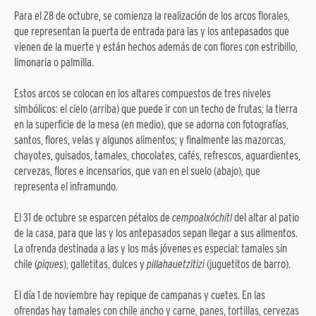
Para el 28 de octubre, se comienza la realización de los arcos florales,
que representan la puerta de entrada para las y los antepasados que
vienen de la muerte y están hechos además de con flores con estribillo,
limonaria o palmilla.
Estos arcos se colocan en los altares compuestos de tres niveles
simbólicos: el cielo (arriba) que puede ir con un techo de frutas; la tierra
en la superficie de la mesa (en medio), que se adorna con fotografías,
santos, flores, velas y algunos alimentos; y finalmente las mazorcas,
chayotes, guisados, tamales, chocolates, cafés, refrescos, aguardientes,
cervezas, flores e incensarios, que van en el suelo (abajo), que
representa el inframundo.
El 31 de octubre se esparcen pétalos de
cempoalxóchitl
del altar al patio
de la casa, para que las y los antepasados sepan llegar a sus alimentos.
La ofrenda destinada a las y los más jóvenes es especial: tamales sin
chile (
piques
), galletitas, dulces y
pillahauetzitizi
(juguetitos de barro).
El día 1 de noviembre hay repique de campanas y cuetes. En las
ofrendas hay tamales con chile ancho y carne, panes, tortillas, cervezas