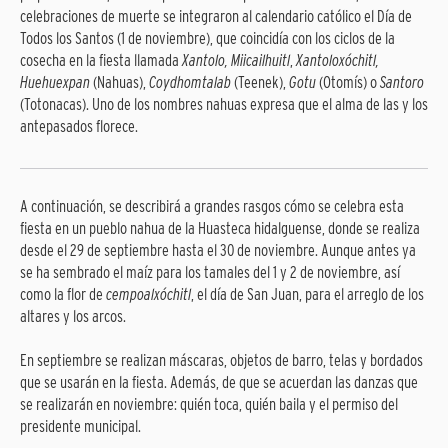
celebraciones de muerte se integraron al calendario católico el Día de
Todos los Santos (1 de noviembre), que coincidía con los ciclos de la
cosecha en la fiesta llamada
Xantolo, Miicailhuitl
,
Xantoloxóchitl,
Huehuexpan
(Nahuas),
Coydhomtalab
(Teenek),
Gotu
(Otomís) o
Santoro
(Totonacas). Uno de los nombres nahuas expresa que el alma de las y los
antepasados florece.
A continuación, se describirá a grandes rasgos cómo se celebra esta
fiesta en un pueblo nahua de la Huasteca hidalguense, donde se realiza
desde el 29 de septiembre hasta el 30 de noviembre. Aunque antes ya
se ha sembrado el maíz para los tamales del 1 y 2 de noviembre, así
como la flor de
cempoalxóchitl
, el día de San Juan, para el arreglo de los
altares y los arcos.
En septiembre se realizan máscaras, objetos de barro, telas y bordados
que se usarán en la fiesta. Además, de que se acuerdan las danzas que
se realizarán en noviembre: quién toca, quién baila y el permiso del
presidente municipal.