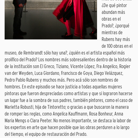
¿De qué pintor
abundan más
obras en el
Prado?, ¿porqué
mientras de
Rubens hay más
de 100 obras en el
museo, de Rembrandt sólo hay una?, ¿quién es el artista español más
prolífico del Prado? Los nombres más sobresalientes dentro de la historia
de la institución son El Greco, Tiziano, Vicente López, Fra Angelico, Rogier
van der Weyden, Luca Giordano, Francisco de Goya, Diego Velázquez,
Pedro Pablo Rubens y muchos más. Pero acá sólo son nombres de
hombres. En este episodio se hace justicia a todas aquellas mujeres
pintoras que fueron despreciadas como artistas y que si lograron hacerse
un lugar fue a la sombra de sus padres, también pintores, como el caso de
Marietta Robusti, hija de Tintoretto; o gracias a que buscaron la manera
de romper las reglas, como Angelica Kauffmann, Rosa Bonheur, Anna
Maria Mengs o Clara Peeter. No menos importante, se destaca la labor de
los expertos en arte que hacen posible que las obras perduren a lo largo
del tiempo, el equipo de restauración del Prado.