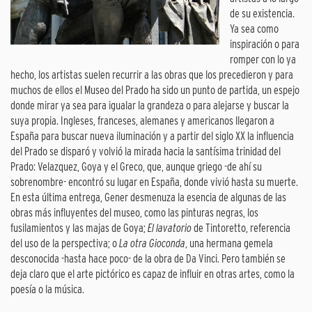
de su existencia.
Ya sea como
inspiración o para
romper con lo ya
hecho, los artistas suelen recurrir a las obras que los precedieron y para
muchos de ellos el Museo del Prado ha sido un punto de partida, un espejo
donde mirar ya sea para igualar la grandeza o para alejarse y buscar la
suya propia. Ingleses, franceses, alemanes y americanos llegaron a
España para buscar nueva iluminación y a partir del siglo XX la influencia
del Prado se disparó y volvió la mirada hacia la santísima trinidad del
Prado: Velazquez, Goya y el Greco, que, aunque griego -de ahí su
sobrenombre- encontró su lugar en España, donde vivió hasta su muerte.
En esta última entrega, Gener desmenuza la esencia de algunas de las
obras más influyentes del museo, como las pinturas negras, los
fusilamientos y las majas de Goya;
El lavatorio
de Tintoretto, referencia
del uso de la perspectiva; o
La otra Gioconda
, una hermana gemela
desconocida -hasta hace poco- de la obra de Da Vinci. Pero también se
deja claro que el arte pictórico es capaz de influir en otras artes, como la
poesía o la música.