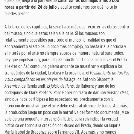
episodios, llega a la pantalla de
Canal 22 los domingos a las 21:00
horas a partir del 24 de julio
y aquí te contamos por qué no te lo
puedes perder.
A lo largo de los capítulos, la serie hace más que recorrer las obras dentro
del museo, sino que estas salen a la calle. Si los museos son
relativamente accesibles para todo el mundo, la realidad es que el
acercamiento al arte es un poco más complejo, no basta ir a la escuela y
el interés por el arte no siempre sucede de manera natural para todos,
hay que impulsarlo, y, para ello, Ramón Gener tiene a bien llevar el Prado
al exterior. Así, como una galería andante se muestran y explican a los
transeúntes de la ciudad, la playa y la provincia, el
Fusilamiento de Torrijos
y sus compañeros en las playas de Málaga
, de Antonio Gisbert; la
Artemisa
, de Rembrandt;
El juicio de Paris
, de Rubens; y uno de los
bodegones de Clara Peeters. Pero Gener no trata de dar una
master class
,
sino que hace partícipes a los espectadores, precisamente con la
intención de mostrar que el arte debe estar al alcance de todos. Además,
la producción juega un poco con la narrativa del formato documental, y se
vale de una pequeña intervención ficticia para reivindicar la verdad
histórica en torno a la creación del Museo del Prado, dando su lugar a
María Isabel de Braganza sobre Fernando VII. Además, y no menos