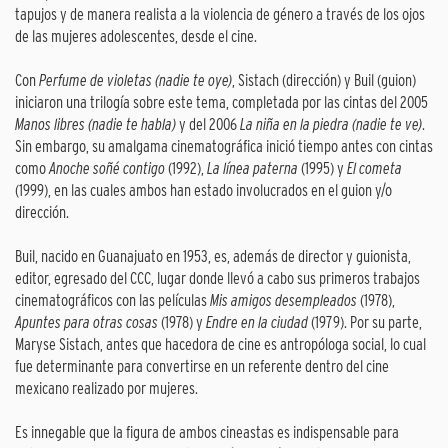
tapujos y de manera realista a la violencia de género a través de los ojos
de las mujeres adolescentes, desde el cine.
Con
Perfume de violetas (nadie te oye)
, Sistach (dirección) y Buil (guion)
iniciaron una trilogía sobre este tema, completada por las cintas del 2005
Manos libres (nadie te habla)
y del 2006
La niña en la piedra (nadie te ve)
.
Sin embargo, su amalgama cinematográfica inició tiempo antes con cintas
como
Anoche soñé contigo
(1992),
La línea paterna
(1995) y
El cometa
(1999), en las cuales ambos han estado involucrados en el guion y/o
dirección.
Buil, nacido en Guanajuato en 1953, es, además de director y guionista,
editor, egresado del CCC, lugar donde llevó a cabo sus primeros trabajos
cinematográficos con las películas
Mis amigos desempleados
(1978),
Apuntes para otras cosas
(1978) y
Endre en la ciudad
(1979). Por su parte,
Maryse Sistach, antes que hacedora de cine es antropóloga social, lo cual
fue determinante para convertirse en un referente dentro del cine
mexicano realizado por mujeres.
Es innegable que la figura de ambos cineastas es indispensable para