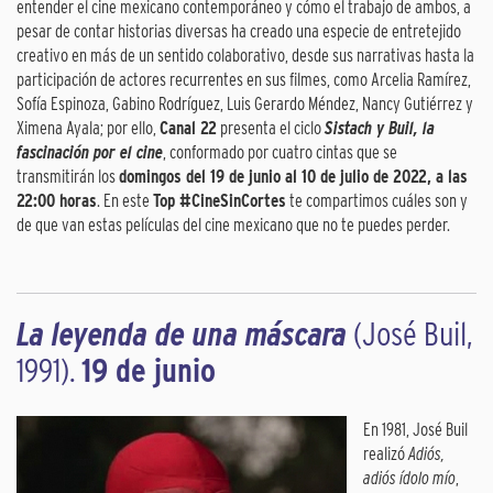
entender el cine mexicano contemporáneo y cómo el trabajo de ambos, a
pesar de contar historias diversas ha creado una especie de entretejido
creativo en más de un sentido colaborativo, desde sus narrativas hasta la
participación de actores recurrentes en sus filmes, como Arcelia Ramírez,
Sofía Espinoza, Gabino Rodríguez, Luis Gerardo Méndez, Nancy Gutiérrez y
Ximena Ayala; por ello,
Canal 22
presenta el ciclo
Sistach y Buil, la
fascinación por el cine
, conformado por cuatro cintas que se
transmitirán los
domingos del 19 de junio al 10 de julio de 2022, a las
22:00 horas
. En este
Top #CineSinCortes
te compartimos cuáles son y
de que van estas películas del cine mexicano que no te puedes perder.
La leyenda de una máscara
(José Buil,
1991).
19 de junio
En 1981, José Buil
realizó
Adiós,
adiós ídolo mío
,