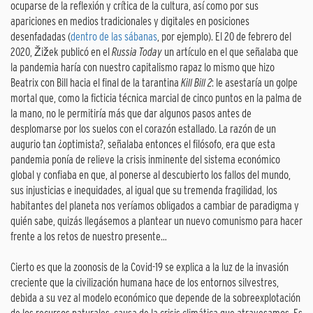
ocuparse de la reflexión y crítica de la cultura, así como por sus
apariciones en medios tradicionales y digitales en posiciones
desenfadadas (
dentro de las sábanas
, por ejemplo). El 20 de febrero del
2020, Žižek publicó en el
Russia Today
un artículo en el que señalaba que
la pandemia haría con nuestro capitalismo rapaz lo mismo que hizo
Beatrix con Bill hacia el final de la tarantina
Kill Bill 2
: le asestaría un golpe
mortal que, como la ficticia técnica marcial de cinco puntos en la palma de
la mano, no le permitiría más que dar algunos pasos antes de
desplomarse por los suelos con el corazón estallado. La razón de un
augurio tan ¿optimista?, señalaba entonces el filósofo, era que esta
pandemia ponía de relieve la crisis inminente del sistema económico
global y confiaba en que, al ponerse al descubierto los fallos del mundo,
sus injusticias e inequidades, al igual que su tremenda fragilidad, los
habitantes del planeta nos veríamos obligados a cambiar de paradigma y
quién sabe, quizás llegásemos a plantear un nuevo comunismo para hacer
frente a los retos de nuestro presente…
Cierto es que la zoonosis de la Covid-19 se explica a la luz de la invasión
creciente que la civilización humana hace de los entornos silvestres,
debida a su vez al modelo económico que depende de la sobreexplotación