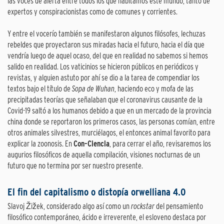
las voces de alerta entre todos los que habitamos este mundo, tanto de
expertos y conspiracionistas como de comunes y corrientes.
Y entre el vocerío también se manifestaron algunos filósofes, lechuzas
rebeldes que proyectaron sus miradas hacia el futuro, hacia el día que
vendría luego de aquel ocaso, del que en realidad no sabemos si hemos
salido en realidad. Los vaticinios se hicieron públicos en periódicos y
revistas, y alguien astuto por ahí se dio a la tarea de compendiar los
textos bajo el título de
Sopa de Wuhan
, haciendo eco y mofa de las
precipitadas teorías que señalaban que el coronavirus causante de la
Covid-19 saltó a los humanos debido a que en un mercado de la provincia
china donde se reportaron los primeros casos, las personas comían, entre
otros animales silvestres, murciélagos, el entonces animal favorito para
explicar la zoonosis. En
Con-Ciencia
, para cerrar el año, revisaremos los
augurios filosóficos de aquella compilación, visiones nocturnas de un
futuro que no termina por ser nuestro presente.
El fin del capitalismo o distopía orwelliana 4.0
Slavoj Žižek, considerado algo así como un
rockstar
del pensamiento
filosófico contemporáneo, ácido e irreverente, el esloveno destaca por