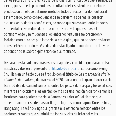
de los recursos naturales, causa de la crisis climática que atravesamos. Es
cierto, pues, que la pandemia es resultado del insostenible modelo de
producción en el que estamos metidos todos en este mundo neoliberal;
sin embargo, como consecuencia de la pandemia apenas se pararon
algunas actividades económicas, de modo que su consecuente impacto
ambiental no se redujo de forma importante, y lo que es más: el
confinamiento y la mudanza a los entornos virtuales favorecieron y
fortalecieron al neocapitalismo de la era digital, que no por desarrollarse
en ese etéreo mundo
on line
deja de estar ligado al mundo material y de
depender de la sobreexplotación de sus recursos.
De cara a esta cada vez más espesa capa de virtualidad que caracteriza
nuestras vidas en el presente,
el filósofo de moda
, el surcoreano Byung-
Chul Han en un texto que se tradujo con el título de
La emergencia viral y
el mundo de mañana
, de marzo del 2020, hacía notar la gran diferencia de
las medidas de control sanitario entre los países de Europa y los asiáticos:
mientras en occidente las alertas de más de una nación hicieron cerrar las
fronteras para protegerse de la “amenaza exterior”, al tiempo que
subestimaron el uso de mascarillas; en lugares como Japón, Corea, China,
Hong Kong, Taiwán o Singapur, gracias a la estrecha relación entre los
sectores privados que suministran los servicios de Internet y los