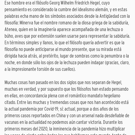
Ese hombre era el filósofo Georg Wilhelm Friedrich Hegel, cuyo
pensamiento es considerado la cumbre del idealismo alemán, y en estas
palabras echa mano de los símbolos asociados desde la Antigüedad con la
filosofía: Minerva fue el nombre romano de la diosa griega de la sabiduría,
Atenea, quien en la imaginería aparece acompañada de una lechuza o
búho, aves que por extensión suelen usarse para representar la sabiduría.
En términos simples y llanos, lo que el filósofo quería advertir es que la
filosofía no puede anticiparse al mundo presente, que su mirada está
dirigida hacia atrás, al pretérito, lugar de sombras como la penumbra o la
noche, en donde sólo los ojos de la lechuza pueden indagar (gracias, claro,
a la impresionante torsión de sus cuellos).
Muchas cosas han pasado en los dos siglos que nos separan de Hegel,
muchas en verdad, y por supuesto que los filósofos han estado pensando
en ellas, en concordancia plena con el romántico mandato hegeliano
citado. Entre las muchas y tremendas cosas que nos han acontecido está
la actual pandemia por Covid-19, sí: actual, porque a dos años de los
primeros casos reportados en China y con un arsenal nada desdeñable de
vacunas en la actualidad no podemos aún cantar victoria. Durante los
primeros meses del 2020, la inminencia de la pandemia hizo multiplicar