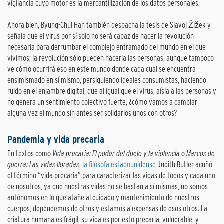
vigilancia cuyo motor es la mercantilización de los datos personales.
Ahora bien, Byung-Chul Han también despacha la tesis de Slavoj Žižek y
señala que el virus por sí solo no será capaz de hacer la revolución
necesaria para derrumbar el complejo entramado del mundo en el que
vivimos; la revolución sólo pueden hacerla las personas, aunque tampoco
ve cómo ocurrirá eso en este mundo donde cada cual se encuentra
ensimismado en sí mismo, persiguiendo ideales consumistas, haciendo
ruido en el enjambre digital, que al igual que el virus, aísla a las personas y
no genera un sentimiento colectivo fuerte, ¿cómo vamos a cambiar
alguna vez el mundo sin antes ser solidarios unos con otros?
Pandemia y vida precaria
En textos como
Vida precaria: El poder del duelo y la violencia
o
Marcos de
guerra: Las vidas lloradas
,
la filósofa estadounidense
Judith Butler acuñó
el término “vida precaria” para caracterizar las vidas de todos y cada uno
de nosotros, ya que nuestras vidas no se bastan a sí mismas, no somos
autónomos en lo que atañe al cuidado y mantenimiento de nuestros
cuerpos, dependemos de otros y estamos a expensas de esos otros. La
criatura humana es frágil, su vida es por esto precaria, vulnerable, y