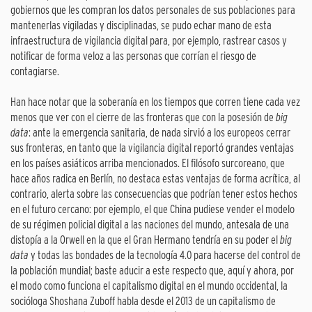
gobiernos que les compran los datos personales de sus poblaciones para
mantenerlas vigiladas y disciplinadas, se pudo echar mano de esta
infraestructura de vigilancia digital para, por ejemplo, rastrear casos y
notificar de forma veloz a las personas que corrían el riesgo de
contagiarse.
Han hace notar que la soberanía en los tiempos que corren tiene cada vez
menos que ver con el cierre de las fronteras que con la posesión de
big
data
: ante la emergencia sanitaria, de nada sirvió a los europeos cerrar
sus fronteras, en tanto que la vigilancia digital reportó grandes ventajas
en los países asiáticos arriba mencionados. El filósofo surcoreano, que
hace años radica en Berlín, no destaca estas ventajas de forma acrítica, al
contrario, alerta sobre las consecuencias que podrían tener estos hechos
en el futuro cercano: por ejemplo, el que China pudiese vender el modelo
de su régimen policial digital a las naciones del mundo, antesala de una
distopía a la Orwell en la que el Gran Hermano tendría en su poder el
big
data
y todas las bondades de la tecnología 4.0 para hacerse del control de
la población mundial; baste aducir a este respecto que, aquí y ahora, por
el modo como funciona el capitalismo digital en el mundo occidental, la
socióloga Shoshana Zuboff habla desde el 2013 de un capitalismo de