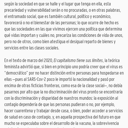
según la sociedad en que se halle y el lugar que tenga en ella, esta
precariedad y vulnerabilidad serán o no procuradas, o en otras palabras,
el entramado social, que es también cultural, político y económico,
favorecerá o no el bienestar de las personas; lo que ocurre de hecho es
que las sociedades en las que vivimos ejercen una política que determina
qué vidas importan y cuáles no, precariza las condiciones de vida de unos,
pero no de otros, como bien atestigua el desigual reparto de bienes y
servicios entre las clases sociales.
En el texto de marzo del 2020,
El capitalismo tiene sus límites
, la teórica
feminista advirtió que, si bien en principio uno podría creer que el virus es
“democrático” por no hacer distinción entre personas para hospedarse en
ellas ‒pues al SARS-Cov-2 poco le importó la nacionalidad y pasó por
encima de otras ficticias fronteras, como esa de la clase social‒, no debía
pasarnos por alto que la no discriminación del virus pronto se encontraría
con la discriminación y disparidad de nuestros mundos: la exposición al
contagio dependería de que las personas pudieran o no, por ejemplo,
hacer cuarentena y trabajar desde casa, o bien, poder acceder a servicios
de salud en caso de contagio, y, en aquella prospectiva del futuro en que
mucho se especulaba sobre el desarrollo de la vacuna, la sobrevivencia