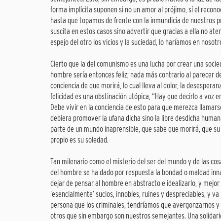
forma implícita suponen si no un amor al prójimo, sí el recon
hasta que topamos de frente con la inmundicia de nuestros pr
suscita en estos casos sino advertir que gracias a ella no a
espejo del otro los vicios y la suciedad, lo haríamos en nosot
Cierto que la del comunismo es una lucha por crear una socie
hombre sería entonces feliz; nada más contrario al parecer d
conciencia de que morirá, lo cual lleva al dolor, la desespera
felicidad es una obstinación utópica, “Hay que decirlo a voz en
Debe vivir en la conciencia de esto para que merezca llamarse
debiera promover la ufana dicha sino la libre desdicha human
parte de un mundo inaprensible, que sabe que morirá, que su 
propio es su soledad.
Tan milenario como el misterio del ser del mundo y de las cosa
del hombre se ha dado por respuesta la bondad o maldad innat
dejar de pensar al hombre en abstracto e idealizarlo, y mej
‘esencialmente’ sucios, innobles, ruines y despreciables, y v
persona que los criminales, tendríamos que avergonzarnos y r
otros que sin embargo son nuestros semejantes. Una solidari