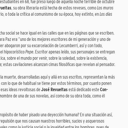
s estudiantes en 68, fue preso luego de aquella noche terrible de octubre
vueltas
, su obra literaria está hecha de estos reveses, como
Los muros
rio, o toda la crítica al comunismo de su época, hoy extinto, en
Los días
lucha social se hace igual en las calles que en las páginas que se escriben.
ara Paz era “uno de los mejores escritores de mi generación y uno de
er abogaron por su excarcelación de Lecumberri, así y con todo,
el hipocorístico
Pepe
. Escritor apenas leído, sus personajes se entregan
ica, sobre el mundo por venir, sobre la soledad, sobre la existencia,
a; estas cavilaciones alcanzan cimas filosóficas que revelan al pensador.
 y la muerte, desarrolladas aquí y allá en sus escritos, representan la más
con lo que de habitual se tiene por estos términos, por cuanto ponen
A esas ideas revoltosas de
José Revueltas
está dedicado este
Con-
 nombre de una de sus novelas, así como de su obra toda, como él
 propósito de haber pisado una deyección humana? En una situación así,
a repulsión que nos causan nuestros horribles, sucios y asquerosos
ales como la justicia social o la igualdad entre los hombres, pues de