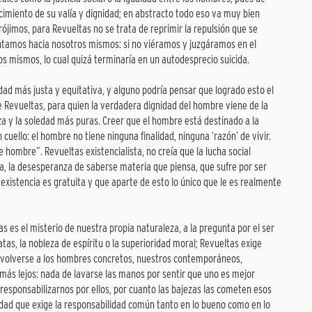
ocimiento de su valía y dignidad; en abstracto todo eso va muy bien
ójimos, para Revueltas no se trata de reprimir la repulsión que se
tentamos hacia nosotros mismos: si no viéramos y juzgáramos en el
ros mismos, lo cual quizá terminaría en un autodesprecio suicida.
dad más justa y equitativa, y alguno podría pensar que logrado esto el
e Revueltas, para quien la verdadera dignidad del hombre viene de la
nza y la soledad más puras. Creer que el hombre está destinado a la
 cuello: el hombre no tiene ninguna finalidad, ninguna ‘razón’ de vivir.
 hombre”. Revueltas existencialista, no creía que la lucha social
a, la desesperanza de saberse materia que piensa, que sufre por ser
existencia es gratuita y que aparte de esto lo único que le es realmente
s es el misterio de nuestra propia naturaleza, a la pregunta por el ser
as, la nobleza de espíritu o la superioridad moral; Revueltas exige
or volverse a los hombres concretos, nuestros contemporáneos,
a más lejos: nada de lavarse las manos por sentir que uno es mejor
esponsabilizarnos por ellos, por cuanto las bajezas las cometen esos
dad que exige la responsabilidad común tanto en lo bueno como en lo