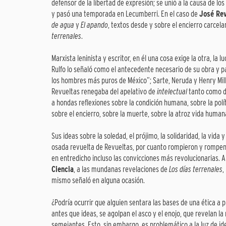
defensor de la libertad de expresión; se unió a la causa de lo
y pasó una temporada en Lecumberri. En el caso de
José Re
de agua
y
El apando
, textos desde y sobre el encierro carcela
terrenales
.
Marxista leninista y escritor, en él una cosa exige la otra, la 
Rulfo lo señaló como el antecedente necesario de su obra y p
los hombres más puros de México”; Sarte, Neruda y Henry Mill
Revueltas renegaba del apelativo de
intelectual
tanto como d
a hondas reflexiones sobre la condición humana, sobre la polít
sobre el encierro, sobre la muerte, sobre la atroz vida human
Sus ideas sobre la soledad, el prójimo, la solidaridad, la vida
osada revuelta de Revueltas, por cuanto rompieron y rompen 
en entredicho incluso las convicciones más revolucionarias. 
Ciencia
, a las mundanas revelaciones de
Los días terrenales
,
mismo señaló en alguna ocasión.
¿Podría ocurrir que alguien sentara las bases de una ética a
antes que ideas, se agolpan el asco y el enojo, que revelan l
semejantes. Esto, sin embargo, es problemático a la luz de ide