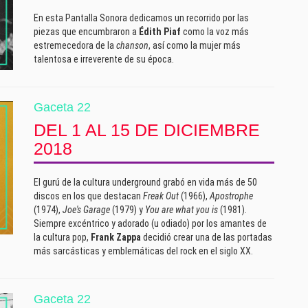
En esta Pantalla Sonora dedicamos un recorrido por las
piezas que encumbraron a
Édith Piaf
como la voz más
estremecedora de la
chanson
, así como la mujer más
talentosa e irreverente de su época.
Gaceta 22
DEL 1 AL 15 DE DICIEMBRE
2018
El gurú de la cultura underground grabó en vida más de 50
discos en los que destacan
Freak Out
(1966),
Apostrophe
(1974),
Joe's Garage
(1979) y
You are what you is
(1981).
Siempre excéntrico y adorado (u odiado) por los amantes de
la cultura pop,
Frank Zappa
decidió crear una de las portadas
más sarcásticas y emblemáticas del rock en el siglo XX.
Gaceta 22