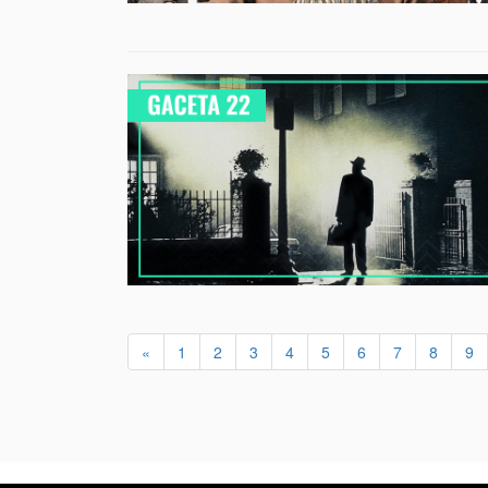
«
1
2
3
4
5
6
7
8
9