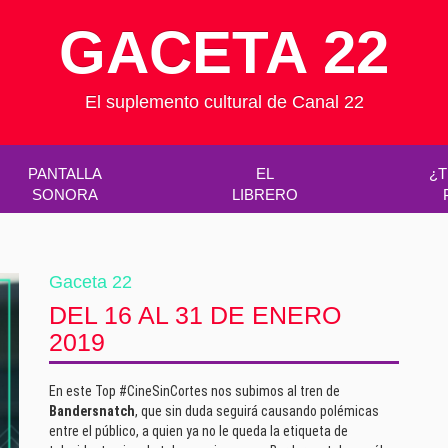
GACETA 22
El suplemento cultural de Canal 22
PANTALLA
EL
¿T
SONORA
LIBRERO
Gaceta 22
DEL 16 AL 31 DE ENERO
2019
En este Top #CineSinCortes nos subimos al tren de
Bandersnatch
, que sin duda seguirá causando polémicas
entre el público, a quien ya no le queda la etiqueta de