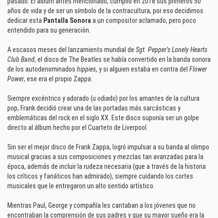
pasado. El álbum antes mencionado, cumplió en 2018 sus primeros 50
años de vida y de ser un símbolo de la contracultura, por eso decidimos
dedicar esta
Pantalla Sonora
a un compositor aclamado, pero poco
entendido para su generación.
A escasos meses del lanzamiento mundial de
Sgt. Pepper’s Lonely Hearts
Club Band
, el disco de The Beatles se había convertido en la banda sonora
de los autodenominados
hippies
, y si alguien estaba en contra del
Flower
Power
, ese era el propio Zappa.
Siempre excéntrico y adorado (u odiado) por los amantes de la cultura
pop, Frank decidió crear una de las portadas más sarcásticas y
emblemáticas del rock en el siglo XX. Este disco suponía ser un golpe
directo al álbum hecho por el Cuarteto de Liverpool.
Sin ser el mejor disco de Frank Zappa, logró impulsar a su banda al olimpo
musical gracias a sus composiciones y mezclas tan avanzadas para la
época, además de incluir la rudeza necesaria (que a través de la historia
los críticos y fanáticos han admirado), siempre cuidando los cortes
musicales que le entregaron un alto sentido artístico.
Mientras Paul, George y compañía les cantaban a los jóvenes que no
encontraban la comprensión de sus padres y que su mayor sueño era la