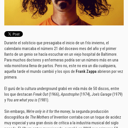
Durante el solsticio que presagiaba el inicio de un frío invierno, el
calendario marcaba el número 21 del doceavo mes del año y el primer
llanto de un genio se hacía escuchar en un viejo hospital de Baltimore.
Para muchos doctores y enfermeras podría ser un número más en una
vida monótona llena de partos. Pero no, este no era un día cualquiera,
aquella tarde el mundo cambió y los ojos de
Frank Zappa
abrieron por vez
primera.
El gurú de la cultura underground grabó en vida más de 50 discos, entre
los que destacan
Freak Out
(1966),
Apostrophe
(1974),
Joe's Garage
(1979)
y
You are what you is
(1981).
Sin embargo,
We’re only in it for the money
, la segunda producción
discográfica de
The Mothers of Invention
contaba con un toque de acidez
muy especial y una gran dosis de crítica a la industria musical del siglo