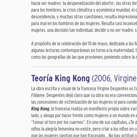
hacia ser madres -la despenalización del aborto-, las otras 
para los hombres, la crisis climática y económica mundial, el
descendencia, y muchas otras cuestiones, resulta impresionan
para mal en los hombros de las mujeres. Resulta casi inconceb
mujeres, una decisión tan individual, decidir o no ser madre, s
A propósito de la celebración del 10 de mayo, dedicada a las 
algunas lecturas contemporáneas en torno a la maternidad, to
como las geografías de las que provienen, poniendo sobre la 
Teoría King Kong
(2006, Virgin
La obra escrita y visual de la francesa Virgine Despentes es
Fóllame
, Despentes dejó claro que su obra no era convenciona
las concesiones de victimización de las mujeres ni para cond
King Kong
, la francesa realiza un manifiesto propio sobre var
lado, y aboga por hacer frente como mujeres a un mundo en el
“tomar al toro por los cuernos”. En uno de sus capítulos,
¿Te 
niños la alegría femenina no existe, pero criar a los niños en
que las mujeres sientan que han fracasado… No hay actitud c