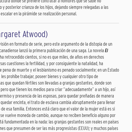
ructura donde se prefiere contratar a hombres que se sabe no
y posterior crianza de los hijos, dejando siempre relegadas a las
escalar en la pirámide se realización personal.
argaret Atwood)
levisión en formato de serie, pero este argumento de la distopia de un
canadiense lanzó la primera publicación de una saga. La novela
El
ha retrocedido cientos, si no es que miles, de años en derechos
s cuestiones la fertilidad, y por consiguiente la natalidad, ha
e pena de muerte y el lesbianismo es penado socialmente; en un Estado
 les prohíbe trabajar, poseer bienes y cualquier otro tipo de
as que quedan fértiles son llevadas a granjas gestantes, donde son
ero que tienen los medios para criar “adecuadamente” a un hijo, así
 permiso y presencia de las esposas, para quedar preñadas de manera
a quedar encinta, el trato de esclava cambia abruptamente para llenar
o de esa familia. Entonces está claro que el valor de la mujer está es si
za, se vuelve moneda de cambio, aunque no reciben beneficio alguno por
 está fundamentada en la nada: las granjas gestantes son reales en países
iones que presumen de ser las más progresistas (EEUU); y muchos países