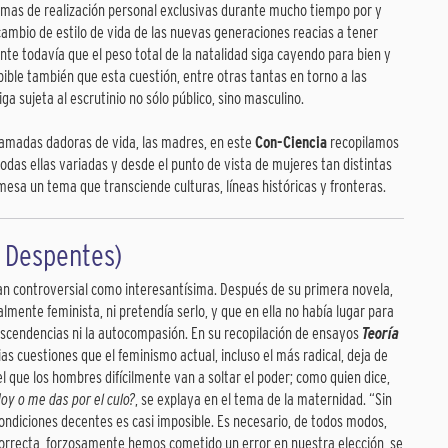
formas de realización personal exclusivas durante mucho tiempo por y
 cambio de estilo de vida de las nuevas generaciones reacias a tener
te todavía que el peso total de la natalidad siga cayendo para bien y
ible también que esta cuestión, entre otras tantas en torno a las
iga sujeta al escrutinio no sólo público, sino masculino.
llamadas dadoras de vida, las madres, en este
Con-Ciencia
recopilamos
das ellas variadas y desde el punto de vista de mujeres tan distintas
mesa un tema que transciende culturas, líneas históricas y fronteras.
e Despentes)
 tan controversial como interesantísima. Después de su primera novela,
lmente feminista, ni pretendía serlo, y que en ella no había lugar para
escendencias ni la autocompasión. En su recopilación de ensayos
Teoría
ias cuestiones que el feminismo actual, incluso el más radical, deja de
 que los hombres difícilmente van a soltar el poder; como quien dice,
doy o me das por el culo?
, se explaya en el tema de la maternidad. “Sin
 condiciones decentes es casi imposible. Es necesario, de todos modos,
orrecta, forzosamente hemos cometido un error en nuestra elección, se