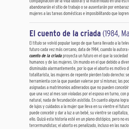
compaginación de la vida laboral y la maternidad en una est
abandonarán el sitio de trabajo o se ausentarán por embarazo 
mujeres a las tareas domésticas e imposibilitando que logren 
El cuento de la criada
(1984, M
El título se volvió popular luego de que fuera llevado a la te
futuro cada vez más cercano, data de 1984, cuando la autora 
cuento de la criada
proyecta un futuro en el que la sociedad 
humanos y de las mujeres. Un mundo en el que debido a diversa
disminuido alarmantemente, por lo que el aborto es motivo d
totalitarista, las mujeres de repente pierden todo derecho: se
herramienta con la que puedan valerse por sí mismas; las poc
asignadas a matrimonios adinerados que no pueden concebir p
que una vez al mes son violadas por el esposo en turno, con
natural, nada de fecundación asistida. En cuanto alguna logr
de lujos y cuidados a la mujer que lleva en su vientre el futur
puede concebir y dar a luz a un bebé, su vientre se capitali
ello. Quizá esta historia esté en un plano distópico, pero no
tercermundistas; el aborto es penalizado, incluso en las nac