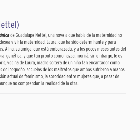
ettel)
 única
de Guadalupe Nettel, una novela que habla de la maternidad no
 desea vivir la maternidad, Laura, que ha sido determinante y para
pas. Alina, su amiga, que está embarazada, y a los pocos meses antes del
al genética, y que tan pronto como nazca, morirá; sin embargo, le es
 Doris, vecina de Laura, madre soltera de un niño tan encantador como
tas del pequeño, secuelas de los maltratos que ambos sufrieron a manos
 visión actual de feminismo, la sororidad entre mujeres que, a pesar de
aunque no comprendan la realidad de la otra.