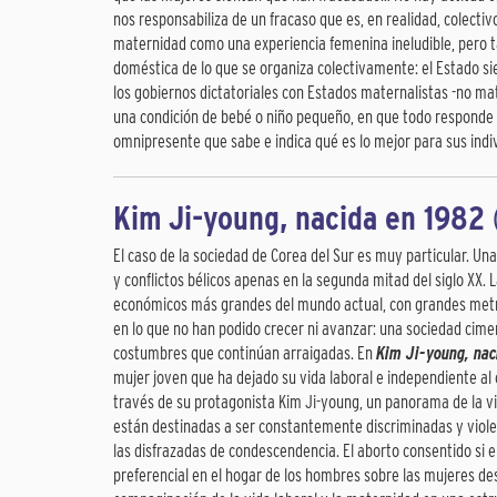
nos responsabiliza de un fracaso que es, en realidad, colectiv
maternidad como una experiencia femenina ineludible, pero t
doméstica de lo que se organiza colectivamente: el Estado 
los gobiernos dictatoriales con Estados maternalistas -no mat
una condición de bebé o niño pequeño, en que todo responde a
omnipresente que sabe e indica qué es lo mejor para sus indi
Kim Ji-young, nacida en 1982
El caso de la sociedad de Corea del Sur es muy particular. Una
y conflictos bélicos apenas en la segunda mitad del siglo XX.
económicos más grandes del mundo actual, con grandes metróp
en lo que no han podido crecer ni avanzar: una sociedad cim
costumbres que continúan arraigadas. En
Kim Ji-young, nac
mujer joven que ha dejado su vida laboral e independiente al
través de su protagonista Kim Ji-young, un panorama de la vi
están destinadas a ser constantemente discriminadas y viole
las disfrazadas de condescendencia. El aborto consentido si e
preferencial en el hogar de los hombres sobre las mujeres desd