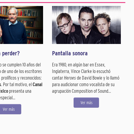
a perder?
Pantalla sonora
o se cumplen 10 años del
Era 1980, en algún bar en Essex,
 de uno de los escritores
Inglaterra, Vince Clarke lo escuchó
prolíficos y reconocidos:
cantar
Heroes
de David Bowie y lo llamó
s
. Por tal motivo, el
Canal
para audicionar como vocalista de su
éxico
presenta una
agrupación Composition of Sound...
pecial...
Ver más
Ver más