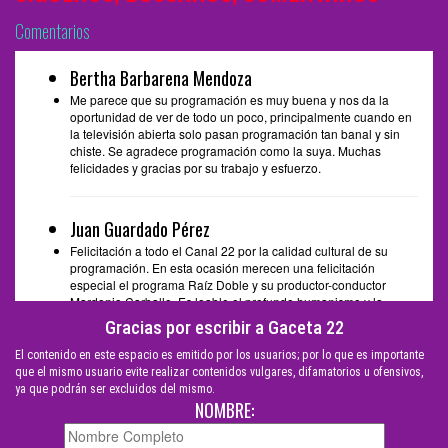
Comentarios
Bertha Barbarena Mendoza
Me parece que su programación es muy buena y nos da la
oportunidad de ver de todo un poco, principalmente cuando en
la televisión abierta solo pasan programación tan banal y sin
chiste. Se agradece programación como la suya. Muchas
felicidades y gracias por su trabajo y esfuerzo.
Juan Guardado Pérez
Felicitación a todo el Canal 22 por la calidad cultural de su
programación. En esta ocasión merecen una felicitación
especial el programa Raíz Doble y su productor-conductor
Mardonio Carballo. Es loable el profundo humanismo y la
sencillez de su contenido. Espero poder seguir disfrutando este
Gracias por escribir a Gaceta 22
programa por muchos años más. Saludos
El contenido en este espacio es emitido por los usuarios; por lo que es importante
que el mismo usuario evite realizar contenidos vulgares, difamatorios u ofensivos,
ya que podrán ser excluidos del mismo.
idalia castañeda celis
NOMBRE:
¡Excelente! Su programación a nivel, el que la ciudadanía
necesita. Felicidades, muy buen trabajo.