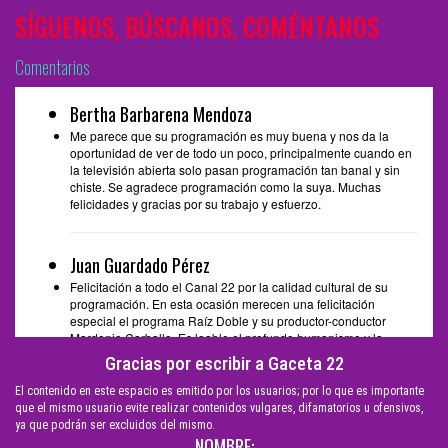
SÍGUENOS, BÚSCANOS, COMÉNTANOS
Comentarios
Bertha Barbarena Mendoza
Me parece que su programación es muy buena y nos da la
oportunidad de ver de todo un poco, principalmente cuando en
la televisión abierta solo pasan programación tan banal y sin
chiste. Se agradece programación como la suya. Muchas
felicidades y gracias por su trabajo y esfuerzo.
Juan Guardado Pérez
Felicitación a todo el Canal 22 por la calidad cultural de su
programación. En esta ocasión merecen una felicitación
especial el programa Raíz Doble y su productor-conductor
Mardonio Carballo. Es loable el profundo humanismo y la
sencillez de su contenido. Espero poder seguir disfrutando este
Gracias por escribir a Gaceta 22
programa por muchos años más. Saludos
El contenido en este espacio es emitido por los usuarios; por lo que es importante
que el mismo usuario evite realizar contenidos vulgares, difamatorios u ofensivos,
ya que podrán ser excluidos del mismo.
idalia castañeda celis
NOMBRE: