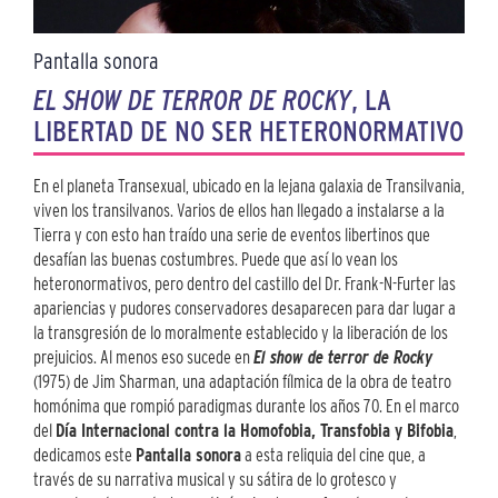
Pantalla sonora
EL SHOW DE TERROR DE ROCKY
, LA
LIBERTAD DE NO SER HETERONORMATIVO
En el planeta Transexual, ubicado en la lejana galaxia de Transilvania,
viven los transilvanos. Varios de ellos han llegado a instalarse a la
Tierra y con esto han traído una serie de eventos libertinos que
desafían las buenas costumbres. Puede que así lo vean los
heteronormativos, pero dentro del castillo del Dr. Frank-N-Furter las
apariencias y pudores conservadores desaparecen para dar lugar a
la transgresión de lo moralmente establecido y la liberación de los
prejuicios. Al menos eso sucede en
El show de terror de Rocky
(1975) de Jim Sharman, una adaptación fílmica de la obra de teatro
homónima que rompió paradigmas durante los años 70. En el marco
del
Día Internacional contra la Homofobia, Transfobia y Bifobia
,
dedicamos este
Pantalla sonora
a esta reliquia del cine que, a
través de su narrativa musical y su sátira de lo grotesco y